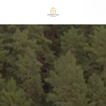
" />
Menu