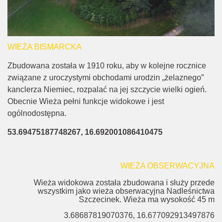
WIEŻA BISMARCKA
Zbudowana została w 1910 roku, aby w kolejne rocznice
związane z uroczystymi obchodami urodzin „żelaznego”
kanclerza Niemiec, rozpalać na jej szczycie wielki ogień.
Obecnie Wieża pełni funkcje widokowe i jest
ogólnodostępna.
53.69475187748267, 16.692001086410475
WIEŻA OBSERWACYJNA
Wieża widokowa została zbudowana i służy przede
wszystkim jako wieża obserwacyjna Nadleśnictwa
Szczecinek. Wieża ma wysokość 45 m
3.68687819070376, 16.677092913497876