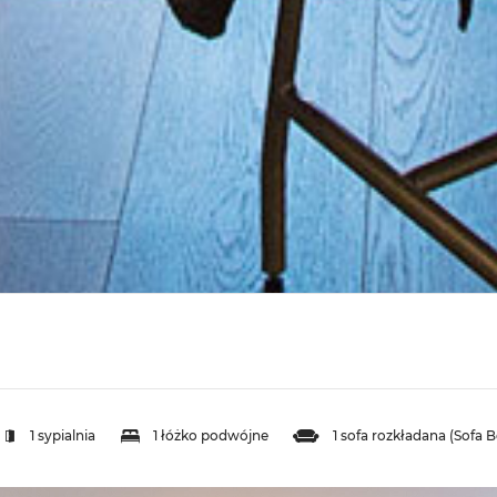
1 sypialnia
1 łóżko podwójne
1 sofa rozkładana (Sofa B